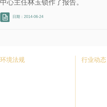
中心主任林玉锁作了报告。
日期：2014-06-24
环境法规
行业动态
中华人民共和国环境保护法
无锡召开“两减六治
《土壤污染防治行动计划》
江苏开展“两减六治
中华人民共和国水法
设备采购询价
中华人民共和国水污染防治法
国外怎样为土壤“疗
中华人民共和国环境影响评价法…
我国环保地方标准
中华人民共和国土地管理法（1998年修正）…
林玉锁：加强土壤