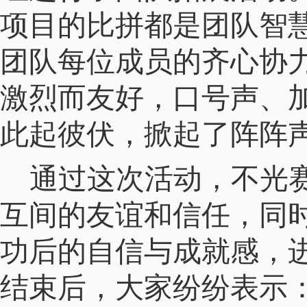
项目的比拼都是团队智
团队每位成员的齐心协
激烈而友好，口号声、
此起彼伏，掀起了阵阵声浪..
通过这次活动，不光
互间的友谊和信任，同
功后的自信与成就感，
结束后，大家纷纷表示