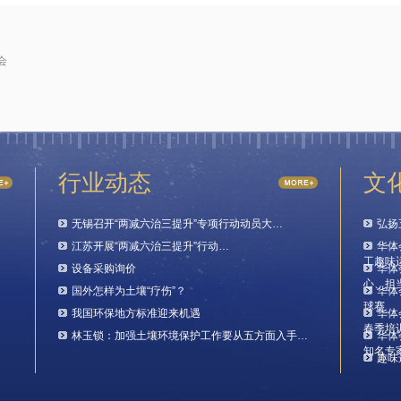
会
行业动态
文
无锡召开“两减六治三提升”专项行动动员大…
弘扬
江苏开展“两减六治三提升”行动…
华体
工趣味
设备采购询价
华体
心、担
国外怎样为土壤“疗伤”？
华体
球赛
我国环保地方标准迎来机遇
华体
春季培
林玉锁：加强土壤环境保护工作要从五方面入手…
华体
知名专
趣味