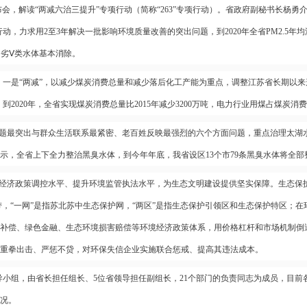
，解读“两减六治三提升”专项行动（简称“263”专项行动）。省政府副秘书长杨勇
动，力求用2至3年解决一批影响环境质量改善的突出问题，到2020年全省PM2.5年均
%，劣Ⅴ类水体基本消除。
一是“两减”，以减少煤炭消费总量和减少落后化工产能为重点，调整江苏省长期以来形
到2020年，全省实现煤炭消费总量比2015年减少3200万吨，电力行业用煤占煤炭消
题最突出与群众生活联系最紧密、老百姓反映最强烈的六个方面问题，重点治理太湖
示，全省上下全力整治黑臭水体，到今年年底，我省设区13个市79条黑臭水体将全部
济政策调控水平、提升环境监管执法水平，为生态文明建设提供坚实保障。生态保护
带，“一网”是指苏北苏中生态保护网，“两区”是指生态保护引领区和生态保护特区；
补偿、绿色金融、生态环境损害赔偿等环境经济政策体系，用价格杠杆和市场机制倒
重拳出击、严惩不贷，对环保失信企业实施联合惩戒、提高其违法成本。
导小组，由省长担任组长、5位省领导担任副组长，21个部门的负责同志为成员，目
况。