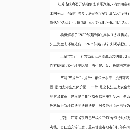
江苏省政府召开供给侧改革系列第八场新闻发布会
出的突出问题进行整改，决定在全省开展“263”专项行
例达到72%以上，国考断面水质优Ⅲ比例达到70.2
杨勇解读了“263”专项行动的具体任务和措施。
头上为生态环境减负。“263”专项行动计划明确提出，
二是“六治”，针对当前江苏省生态文明建设问
性有机物污染和环境隐患。省住建厅副厅长陈浩东表
三是“三提升”，提升生态保护水平、提升环境经
圈”是指太湖生态保护圈，“一带”是指长江生态安全
的财政政策，建立健全排污权有偿使用和交易、生态
严格执行新环保法等法律法规，对各类环境违法行为
据悉，江苏省政府已经成立“263”专项行动领
考核、责任追究等制度，重点督查各地各部门落实情