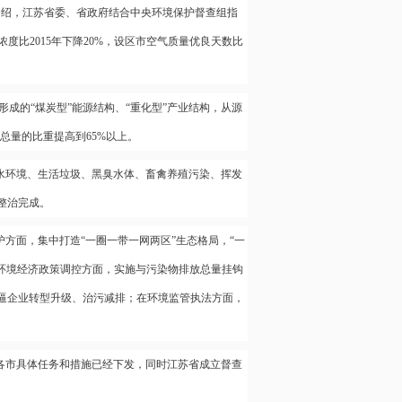
介绍，江苏省委、省政府结合中央环境保护督查组指
浓度比2015年下降20%，设区市空气质量优良天数比
成的“煤炭型”能源结构、“重化型”产业结构，从源
费总量的比重提高到65%以上。
水环境、生活垃圾、黑臭水体、畜禽养殖污染、挥发
整治完成。
方面，集中打造“一圈一带一网两区”生态格局，“一
在环境经济政策调控方面，实施与污染物排放总量挂钩
逼企业转型升级、治污减排；在环境监管执法方面，
前各市具体任务和措施已经下发，同时江苏省成立督查