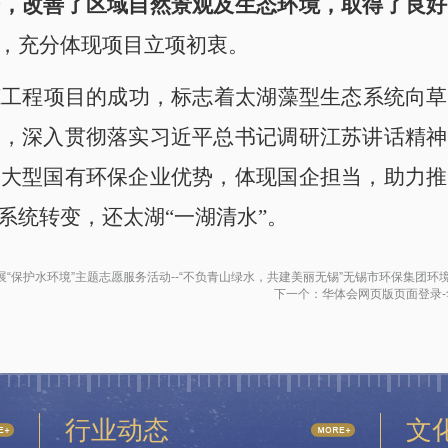
升，改善了区域自然景观及生态环境，取得了良好
，充分体现项目立项初衷。
范工程项目的成功，标志着太湖藻型生态系统向草
机，深入贯彻落实习近平总书记调研江苏讲话精神
方大型国有环保企业优势，体现国企担当，助力推
系统转变，还太湖
“一湖清水”。
展“保护水环境”主题志愿服务活动--“不负青山绿水，共建美丽无锡”无锡市环保集团
下一个：
华体会网页版页面登录-
行业动态
文