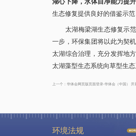
湖心下降，水体自净能力提
生态修复提供良好的借鉴示范
太湖梅梁湖生态修复示
一步，环保集团将以此为契
太湖综合治理，充分发挥地
太湖藻型生态系统向草型生态
上一个：
华体会网页版页面登录-华体会（中国） 开
环境法规