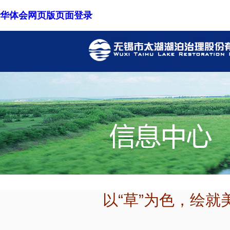
华体会网页版页面登录
以“草”为色，绘就