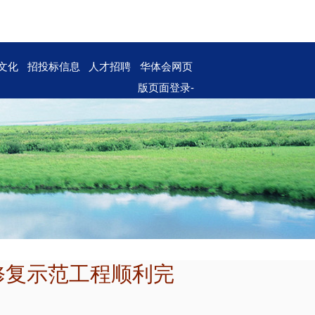
文化
招投标信息
人才招聘
华体会网页
版页面登录-
华体会（中
国）
态修复示范工程顺利完