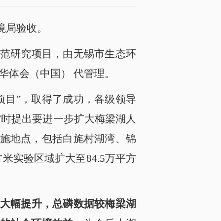
境局验收。
范研究项目
，由无锡市生态环
华体会（中国） 代管理。
项目”，取得了成功，各级领导
目”时提出要进一步扩大梅梁湖人
施地点，包括白旄村湖湾、锦
方米实验区域扩大至84.5万平方
大幅提升，总磷数据较梅梁湖