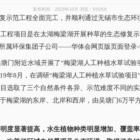
发布时间：2023年10月 浏览：5918次
复示范工程全面完工，并顺利通过无锡市生态环
范工程项目是在太湖梅梁湖开展种草的生态修复示
所属环保集团子公司
——华体会网页版页面登录-
湖吴塘门附近水域开展了“梅梁湖人工种植水草试验
19年8月，在调研“梅梁湖人工种植水草试验项
项目
选取了三个自然条件各异、示范难度不同的实
于梅梁湖的东岸、北岸和西岸，由
吴塘门
6万平
透明度显著提高，水生植物种类明显增加、覆盖率